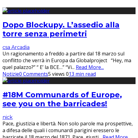
Dopo Blockupy. L’assedio alla
torre senza perimetri
csa Arcadia
Un ragionamento a freddo a partire dal 18 marzo sul
conflitto che verrà in Europa da Globalproject “Hey, ma
quel palazzo?” “ E’ la BCE…” “Vi
...
Read More...
Notizie
0 Comments
5 views
0
13 min read
#18M Communards of Europe,
see you on the barricades!
nick
Pace, giustizia e libertà. Non solo parole ma prospettive,
a difesa delle quali i comunardi parigini eressero le
barricate il 18 marzo del 1871. Pace, giusti
...
Read More...