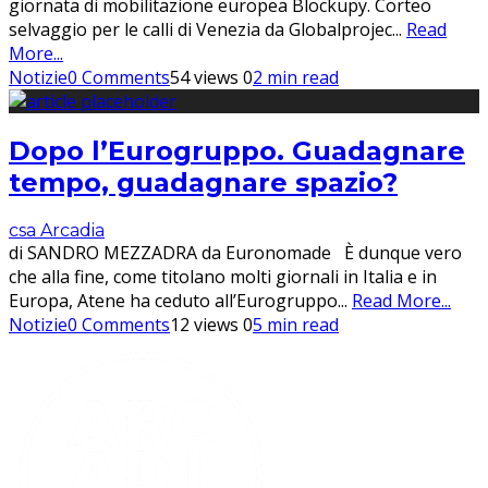
giornata di mobilitazione europea Blockupy. Corteo
selvaggio per le calli di Venezia da Globalprojec
...
Read
More...
Notizie
0 Comments
54 views
0
2 min read
Dopo l’Eurogruppo. Guadagnare
tempo, guadagnare spazio?
csa Arcadia
di SANDRO MEZZADRA da Euronomade È dunque vero
che alla fine, come titolano molti giornali in Italia e in
Europa, Atene ha ceduto all’Eurogruppo
...
Read More...
Notizie
0 Comments
12 views
0
5 min read