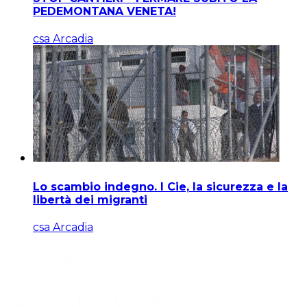
PEDEMONTANA VENETA!
csa Arcadia
Lo scambio indegno. I Cie, la sicurezza e la
libertà dei migranti
csa Arcadia