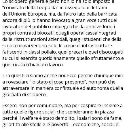
Lo sciopero generale però non lo ha solo imposto il
“convitato della Leopolda” in ossequio ai dettami
dell’Unione Europea, ma, dall’altro lato della barricata,
ancora di più lo hanno invocato a gran voce tutti quei
lavoratori del pubblico impiego che da anni vedono i
propri contratti bloccati, quegli operai cassaintegrati
dalle ristrutturazioni aziendali, quegli studenti che della
scuola ormai vedono solo le crepe di infrastrutture
fatiscenti in classi pollaio, quei precari e quei disoccupati
su cui si esercita quotidianamente quello sfruttamento e
quel ricatto chiamato lavoro.
Tra questi ci siamo anche noi. Ecco perché chiunque miri
a rovesciare “lo stato di cose presente”, non può che
attraversare in maniera conflittuale ed autonoma quella
giornata di sciopero.
Esserci non per comunicare, ma per cospirare insieme a
tutte quelle figure sociali che scenderanno in piazza
perché il welfare è stato demolito, i salari sono da fame,
gli affitti alle stelle e le povertà – economiche, sociali e