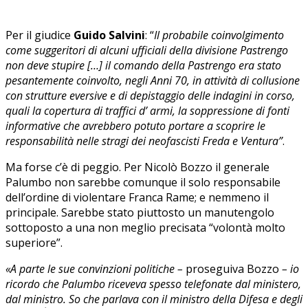
Per il giudice
Guido Salvini
: “
Il probabile coinvolgimento
come suggeritori di alcuni ufficiali della divisione Pastrengo
non deve stupire […] il comando della Pastrengo era stato
pesantemente coinvolto, negli Anni 70, in attività di collusione
con strutture eversive e di depistaggio delle indagini in corso,
quali la copertura di traffici d’ armi, la soppressione di fonti
informative che avrebbero potuto portare a scoprire le
responsabilità nelle stragi dei neofascisti Freda e Ventura”
.
Ma forse c’è di peggio. Per Nicolò Bozzo il generale
Palumbo non sarebbe comunque il solo responsabile
dell’ordine di violentare Franca Rame; e nemmeno il
principale. Sarebbe stato piuttosto un manutengolo
sottoposto a una non meglio precisata “volontà molto
superiore”.
«A parte le sue convinzioni politiche –
proseguiva Bozzo
– io
ricordo che Palumbo riceveva spesso telefonate dal ministero,
dal ministro. So che parlava con il ministro della Difesa e degli