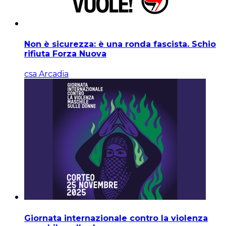
Non è sicurezza: è una ronda fascista. Schio
rifiuta Forza Nuova
csa Arcadia
Giornata internazionale contro la violenza