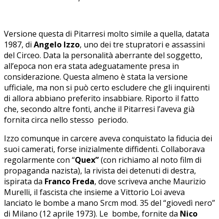
Versione questa di Pitarresi molto simile a quella, datata
1987, di
Angelo Izzo
, uno dei tre stupratori e assassini
del Circeo. Data la personalità aberrante del soggetto,
all’epoca non era stata adeguatamente presa in
considerazione. Questa almeno è stata la versione
ufficiale, ma non si può certo escludere che gli inquirenti
di allora abbiano preferito insabbiare. Riporto il fatto
che, secondo altre fonti, anche il Pitarresi l’aveva già
fornita circa nello stesso periodo.
Izzo comunque in carcere aveva conquistato la fiducia dei
suoi camerati, forse inizialmente diffidenti. Collaborava
regolarmente con “
Quex”
(con richiamo al noto film di
propaganda nazista), la rivista dei detenuti di destra,
ispirata da
Franco Freda
, dove scriveva anche Maurizio
Murelli, il fascista che insieme a Vittorio Loi aveva
lanciato le bombe a mano Srcm mod. 35 del “giovedì nero”
di Milano (12 aprile 1973). Le bombe, fornite da
Nico