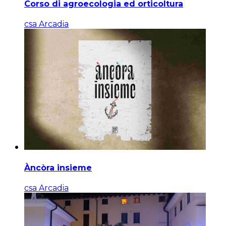
Corso di agroecologia ed orticoltura
csa Arcadia
Àncòra insieme
csa Arcadia