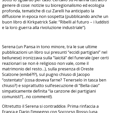
genere di cose: notizie su bioregionalismo ed ecologia
profonda, tematiche di cui Zarelli ha anticipato la
diffusione in epoca non sospetta (pubblicando anche un
buon libro di Kirkpatrick Sale: “Ribelli al futuro – i luddisti
e la loro guerra alla rivoluzione industriale”).
Serena (un Pansa in tono minore, tra le sue ultime
pubblicazioni un libro sui presunti “eccidi partigiani” nel
bellunese) ironizzava sulla “laicità” del funerale (per certi
reazionari se non è religioso non vale, come il
matrimonio del resto…), sulla presenza di Oreste
Scalzone (embé?!?), sul pugno chiuso di Jacopo
“ostentato” (cosa doveva farne? Tenerselo in tasca ben
chiuso?) e soprattutto sull’esecuzione di “Bella ciao”
simpaticamente definita “la canzone dei partigiani
comunisti”(…no comment!).
Oltretutto il Serena si contraddice. Prima rinfaccia a
Franca e Dario l’impegno con Soccorso Rosso (una