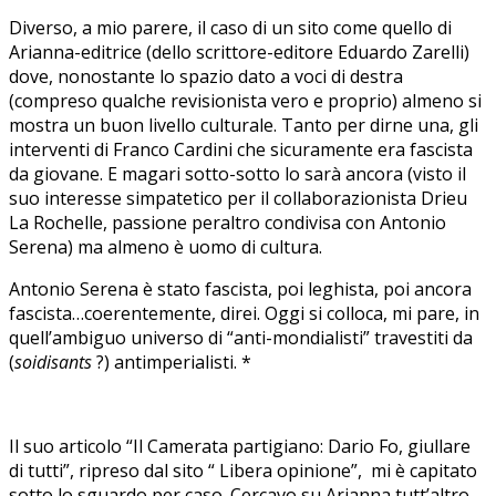
Diverso, a mio parere, il caso di un sito come quello di
Arianna-editrice (dello scrittore-editore Eduardo Zarelli)
dove, nonostante lo spazio dato a voci di destra
(compreso qualche revisionista vero e proprio) almeno si
mostra un buon livello culturale. Tanto per dirne una, gli
interventi di Franco Cardini che sicuramente era fascista
da giovane. E magari sotto-sotto lo sarà ancora (visto il
suo interesse simpatetico per il collaborazionista Drieu
La Rochelle, passione peraltro condivisa con Antonio
Serena) ma almeno è uomo di cultura.
Antonio Serena è stato fascista, poi leghista, poi ancora
fascista…coerentemente, direi. Oggi si colloca, mi pare, in
quell’ambiguo universo di “anti-mondialisti” travestiti da
(
soidisants
?) antimperialisti. *
Il suo articolo “Il Camerata partigiano: Dario Fo, giullare
di tutti”, ripreso dal sito “ Libera opinione”, mi è capitato
sotto lo sguardo per caso. Cercavo su Arianna tutt’altro