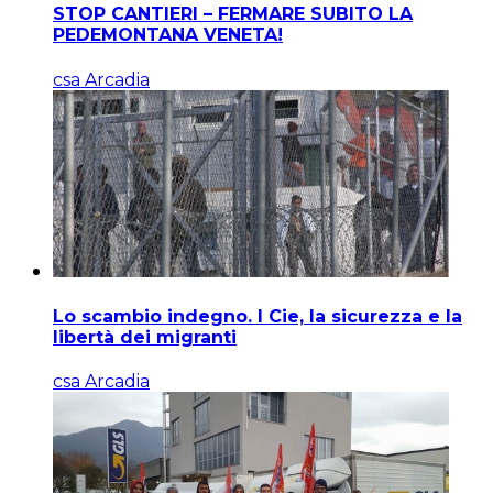
STOP CANTIERI – FERMARE SUBITO LA
PEDEMONTANA VENETA!
csa Arcadia
Lo scambio indegno. I Cie, la sicurezza e la
libertà dei migranti
csa Arcadia