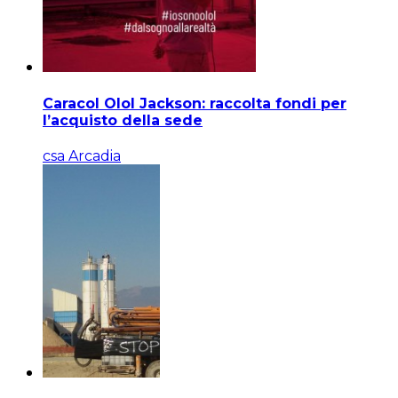
Caracol Olol Jackson: raccolta fondi per
l’acquisto della sede
csa Arcadia