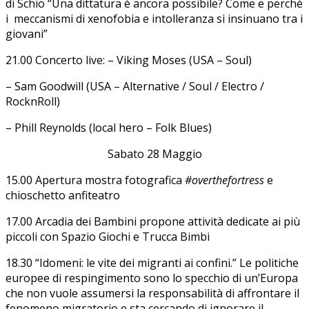
di Schio “Una dittatura è ancora possibile? Come e perché
i meccanismi di xenofobia e intolleranza si insinuano tra i
giovani”
21.00 Concerto live: – Viking Moses (USA – Soul)
– Sam Goodwill (USA – Alternative / Soul / Electro /
RocknRoll)
– Phill Reynolds (local hero – Folk Blues)
Sabato 28 Maggio
15.00 Apertura mostra fotografica
#overthefortress
e
chioschetto anfiteatro
17.00 Arcadia dei Bambini propone attività dedicate ai più
piccoli con Spazio Giochi e Trucca Bimbi
18.30 “Idomeni: le vite dei migranti ai confini.” Le politiche
europee di respingimento sono lo specchio di un’Europa
che non vuole assumersi la responsabilità di affrontare il
fenomeno migratorio e sta cercando di ignorare il