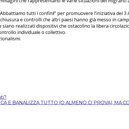
i immagini che rappresentano le varie situazioni dei migranti
bbattiamo tutti i confini!” per promuovere l’iniziativa del 3 A
i chiusura e controlli che altri paesi hanno già messo in camp
 siano realizzati dispositivi che ostacolino la libera circola
trollo individuale o collettivo.
zionalismi.
ti?
ICA E BANALIZZA TUTTO (O ALMENO CI PROVA), MA