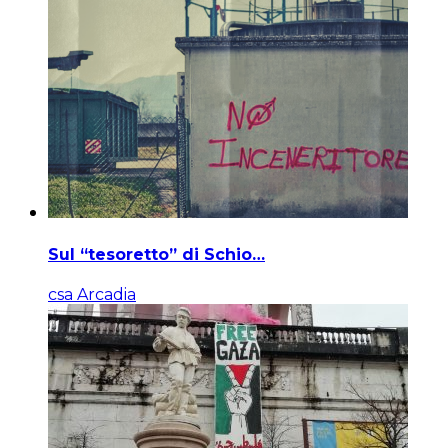
Sul “tesoretto” di Schio…
csa Arcadia