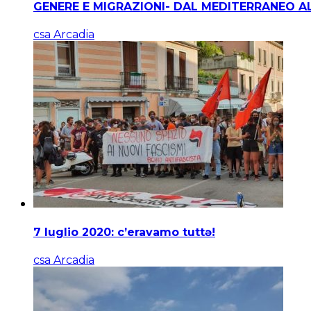
GENERE E MIGRAZIONI- DAL MEDITERRANEO A
csa Arcadia
7 luglio 2020: c’eravamo tuttə!
csa Arcadia