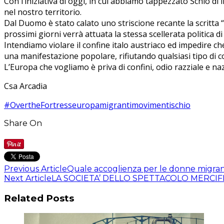
Con l’iniziativa di oggi, in cui abbiamo tappezzato Schio d
nel nostro territorio.
Dal Duomo è stato calato uno striscione recante la scritta “A
prossimi giorni verrà attuata la stessa scellerata politica d
Intendiamo violare il confine italo austriaco ed impedire che
una manifestazione popolare, rifiutando qualsiasi tipo di con
L’Europa che vogliamo è priva di confini, odio razziale e na
Csa Arcadia
#OvertheFortress
europa
migranti
movimenti
schio
Share On
Previous Article
Quale accoglienza per le donne migran
Next Article
LA SOCIETA’ DELLO SPETTACOLO MERCIF
Related Posts