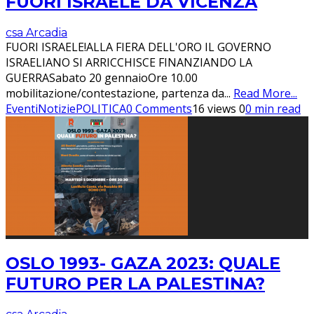
FUORI ISRAELE DA VICENZA
csa Arcadia
FUORI ISRAELE!ALLA FIERA DELL'ORO IL GOVERNO
ISRAELIANO SI ARRICCHISCE FINANZIANDO LA
GUERRASabato 20 gennaioOre 10.00
mobilitazione/contestazione, partenza da
...
Read More...
Eventi
Notizie
POLITICA
0 Comments
16 views
0
0 min read
OSLO 1993- GAZA 2023: QUALE
FUTURO PER LA PALESTINA?