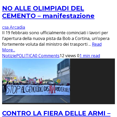
NO ALLE OLIMPIADI DEL
CEMENTO – manifestazione
csa Arcadia
Il 19 febbraio sono ufficialmente cominciati i lavori per
l’apertura della nuova pista da Bob a Cortina, un’opera
fortemente voluta dal ministro dei trasporti
...
Read
More...
Notizie
POLITICA
0 Comments
12 views
0
1 min read
CONTRO LA FIERA DELLE ARMI –