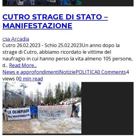
CUTRO STRAGE DI STATO –
MANIFESTAZIONE
csa Arcadia
Cutro 26.02.2023 - Schio 25.02.2023Un anno dopo la
strage di Cutro, abbiamo ricordato le vittime del
naufragio in cui hanno perso la vita almeno 105 persone,
d
...
Read More...
News e approfondimenti
Notizie
POLITICA
0 Comments
4
views
0
0 min read