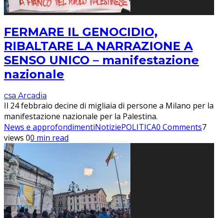
FERMARE IL GENOCIDIO,
RIBALTARE LA NARRAZIONE A
SENSO UNICO – manifestazione
nazionale
csa Arcadia
Il 24 febbraio decine di migliaia di persone a Milano per la
manifestazione nazionale per la Palestina.
News e approfondimenti
Notizie
POLITICA
0 Comments
7
views
0
0 min read