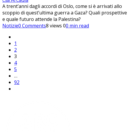
csa Arcadia
A trent’anni dagli accordi di Oslo, come si è arrivati allo
scoppio di quest’ultima guerra a Gaza? Quali prospettive
e quale futuro attende la Palestina?
Notizie
0 Comments
8 views
0
0 min read
1
2
3
4
5
…
92