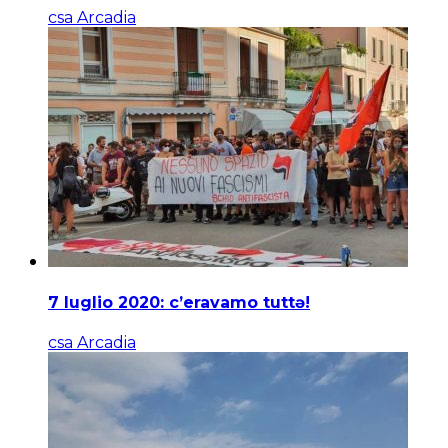
csa Arcadia
7 luglio 2020: c’eravamo tuttə!
csa Arcadia