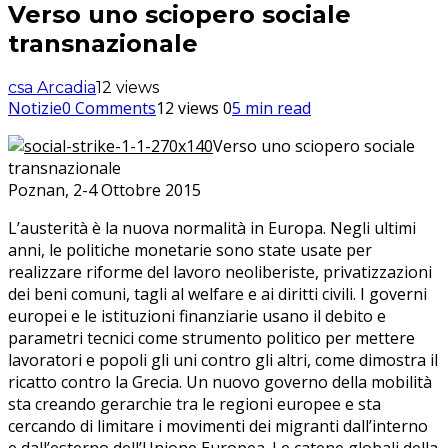
Verso uno sciopero sociale
transnazionale
csa Arcadia
12 views
Notizie
0 Comments
12 views
0
5 min read
Verso uno sciopero sociale
transnazionale
Poznan, 2-4 Ottobre 2015
L’austerità è la nuova normalità in Europa. Negli ultimi
anni, le politiche monetarie sono state usate per
realizzare riforme del lavoro neoliberiste, privatizzazioni
dei beni comuni, tagli al welfare e ai diritti civili. I governi
europei e le istituzioni finanziarie usano il debito e
parametri tecnici come strumento politico per mettere
lavoratori e popoli gli uni contro gli altri, come dimostra il
ricatto contro la Grecia. Un nuovo governo della mobilità
sta creando gerarchie tra le regioni europee e sta
cercando di limitare i movimenti dei migranti dall’interno
e dall’esterno dell’Unione Europea. Le catene globali della